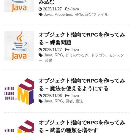
み込む
2025/11/27
-
Java
Java
,
Properties
,
RPG
,
設定ファイル
オブジェクト指向でRPGを作ってみ
る – 練習問題
2025/11/27
-
Java
Java
,
RPG
,
どうのつるぎ
,
ドラゴン
,
モンスタ
ー
,
装備
オブジェクト指向でRPGを作ってみ
る – 魔法を使えるようにする
2025/11/06
-
Java
Java
,
RPG
,
勇者
,
魔法
オブジェクト指向でRPGを作ってみ
る – 武器の種類を増やす