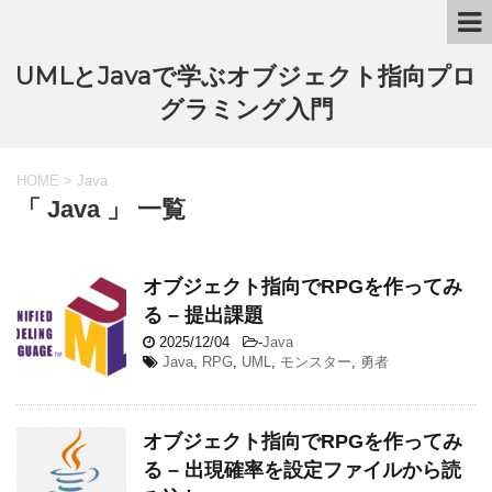
UMLとJavaで学ぶオブジェクト指向プロ
グラミング入門
HOME
>
Java
「 Java 」 一覧
オブジェクト指向でRPGを作ってみ
る – 提出課題
2025/12/04
-
Java
Java
,
RPG
,
UML
,
モンスター
,
勇者
オブジェクト指向でRPGを作ってみ
る – 出現確率を設定ファイルから読