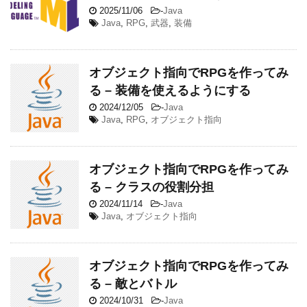
2025/11/06
-
Java
Java
,
RPG
,
武器
,
装備
オブジェクト指向でRPGを作ってみ
る – 装備を使えるようにする
2024/12/05
-
Java
Java
,
RPG
,
オブジェクト指向
オブジェクト指向でRPGを作ってみ
る – クラスの役割分担
2024/11/14
-
Java
Java
,
オブジェクト指向
オブジェクト指向でRPGを作ってみ
る – 敵とバトル
2024/10/31
-
Java