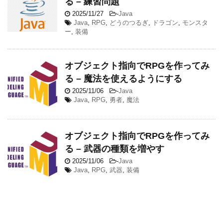
る – 練習問題
2025/11/27
-
Java
Java
,
RPG
,
どうのつるぎ
,
ドラゴン
,
モンスタ
ー
,
装備
オブジェクト指向でRPGを作ってみ
る – 魔法を使えるようにする
2025/11/06
-
Java
Java
,
RPG
,
勇者
,
魔法
オブジェクト指向でRPGを作ってみ
る – 武器の種類を増やす
2025/11/06
-
Java
Java
,
RPG
,
武器
,
装備