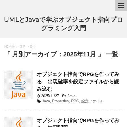
UMLとJavaで学ぶオブジェクト指向プロ
グラミング入門
HOME
>
0年
>
0月
「 月別アーカイブ：2025年11月 」 一覧
オブジェクト指向でRPGを作ってみ
る – 出現確率を設定ファイルから読
み込む
2025/11/27
-
Java
Java
,
Properties
,
RPG
,
設定ファイル
オブジェクト指向でRPGを作ってみ