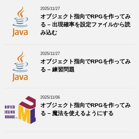
2025/11/27
オブジェクト指向でRPGを作ってみ
る – 出現確率を設定ファイルから読
み込む
2025/11/27
オブジェクト指向でRPGを作ってみ
る – 練習問題
2025/11/06
オブジェクト指向でRPGを作ってみ
る – 魔法を使えるようにする