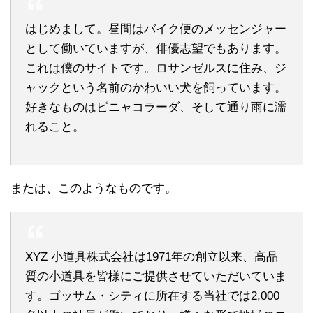
はじめまして。昼間はバイク便のメッセンジャー
として働いていますが、俳優志望でもあります。
これは僕のサイトです。ロサンゼルスに住み、ジ
ャックという名前のかわいい犬を飼っています。
好きなものはピニャコラーダ、そして通り雨に濡
れること。
または、このようなものです。
XYZ 小道具株式会社は1971年の創立以来、高品
質の小道具を皆様にご提供させていただいていま
す。ゴッサム・シティに所在する当社では2,000