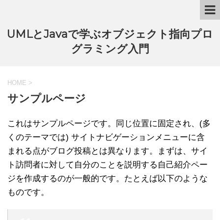
UMLとJavaで学ぶオブジェクト指向プロ
グラミング入門
HOME
>
サンプルページ
これはサンプルページです。同じ位置に固定され、(多
くのテーマでは) サイトナビゲーションメニューに含
まれる点がブログ投稿とは異なります。まずは、サイ
ト訪問者に対して自分のことを説明する自己紹介ペー
ジを作成するのが一般的です。たとえば以下のような
ものです。