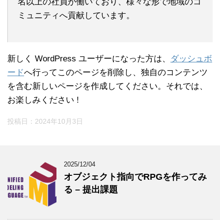
名以上の社員が働いており、様々な形で地域のコ
ミュニティへ貢献しています。
新しく WordPress ユーザーになった方は、
ダッシュボ
ード
へ行ってこのページを削除し、独自のコンテンツ
を含む新しいページを作成してください。それでは、
お楽しみください !
投稿日：
2024年10月3日
2025/12/04
オブジェクト指向でRPGを作ってみ
る – 提出課題